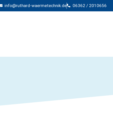
info@ruthard-waermetechnik.de
06362 / 2010656
HEIZUNGSBAU
WASSERAUFBEREITUNG
KLIMA &